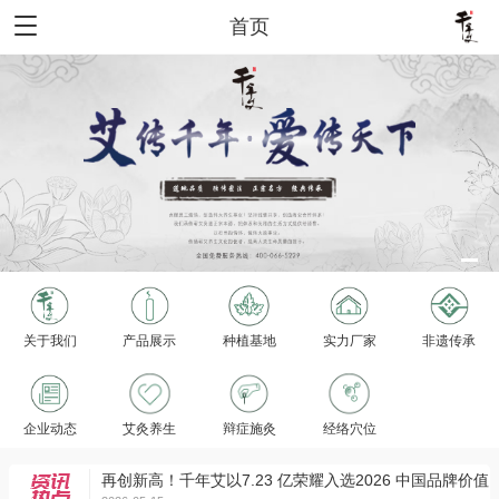
首页
艾传千年，爱传天下！
源头把控，质量保证
艾中极品是蕲艾、蕲艾极品在赤龙
从武汉到寿光！千年艾双展亮风采 ，让蕲艾从地理标志走
2026-05-15
自持专利，自主生产
向世界舞台
再创新高！千年艾以7.23 亿荣耀入选2026 中国品牌价值
2026-05-15
榜
全国唯一一家非遗传承示范基地
传承医道，缅怀先圣！国家级非遗代表性传承人韩善明师
关于我们
产品展示
种植基地
实力厂家
非遗传承
2025-05-13
徒祭拜李时珍!
濒湖医派一韩门迎徒，蕲春艾灸疗法国家级代表性传承人
2025-05-13
韩善明教授收徒仪式隆重举行！
企业动态
从武汉到寿光！千年艾双展亮风采 ，让蕲艾从地理标志走
艾灸养生
辩症施灸
经络穴位
2026-05-15
向世界舞台
再创新高！千年艾以7.23 亿荣耀入选2026 中国品牌价值