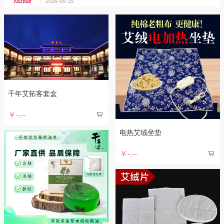
2026-05-15
榜
传承医道，缅怀先圣！国家级非遗代表性传承人韩善明师
2025-05-13
徒祭拜李时珍!
濒湖医派一韩门迎徒，蕲春艾灸疗法国家级代表性传承人
2025-05-13
韩善明教授收徒仪式隆重举行！
从武汉到寿光！千年艾双展亮风采 ，让蕲艾从地理标志走
2026-05-15
向世界舞台
再创新高！千年艾以7.23 亿荣耀入选2026 中国品牌价值
2026-05-15
千年艾拓客套盒
榜
传承医道，缅怀先圣！国家级非遗代表性传承人韩善明师
￥-.--
2025-05-13
徒祭拜李时珍!
濒湖医派一韩门迎徒，蕲春艾灸疗法国家级代表性传承人
电热艾绒坐垫
2025-05-13
韩善明教授收徒仪式隆重举行！
￥-.--