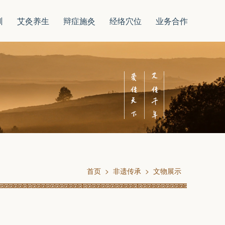
训
艾灸养生
辩症施灸
经络穴位
业务合作
首页 > 非遗传承 > 文物展示